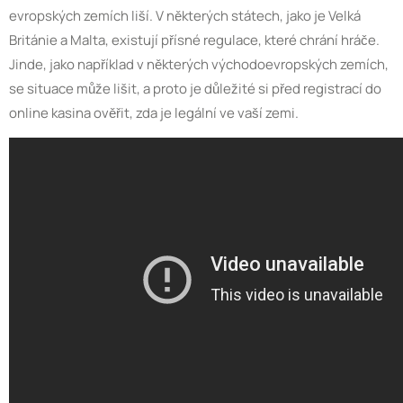
evropských zemích liší. V některých státech, jako je Velká
Británie a Malta, existují přísné regulace, které chrání hráče.
Jinde, jako například v některých východoevropských zemích,
se situace může lišit, a proto je důležité si před registrací do
online kasina ověřit, zda je legální ve vaší zemi.