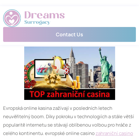
Contact Us
Evropská online kasina zažívají v posledních letech
neuvěřitelný boom. Díky pokroku v technologiích a stále větší
popularitě internetu se stávají oblíbenou volbou pro hráče z
celého kontinentu. evropské online casino
zahraniční casino